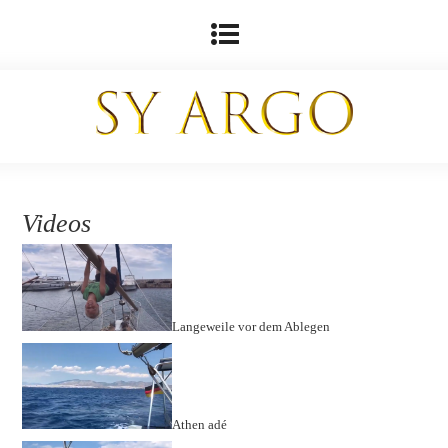
Videos
Langeweile vor dem Ablegen
Athen adé