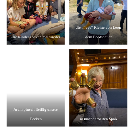
die „neue“ Kleine von Leon
Die Kinder zocken mal wieder
dem Bootsbauer
Arvin pinselt fleißig unsere
Decken
so macht arbeiten Spaß